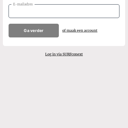
E-mailadres
Ga verder
of maak een account
Log in via SURFconext