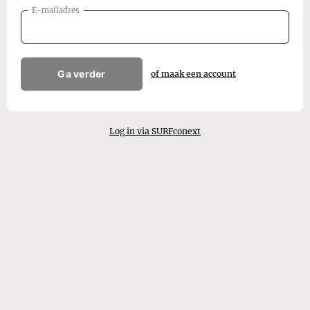
E-mailadres
Ga verder
of maak een account
Log in via SURFconext