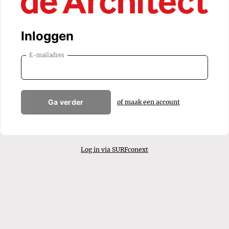
Inloggen
E-mailadres
Ga verder
of maak een account
Log in via SURFconext