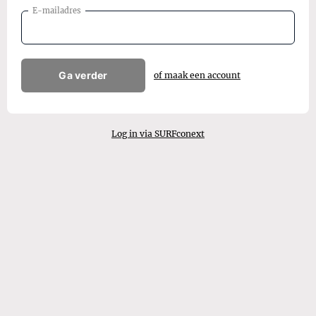
E-mailadres
Ga verder
of maak een account
Log in via SURFconext