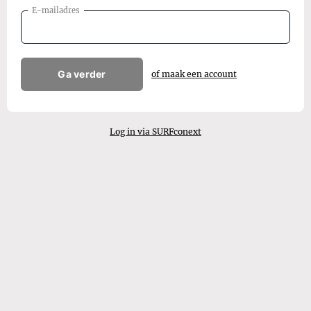
E-mailadres
Ga verder
of maak een account
Log in via SURFconext