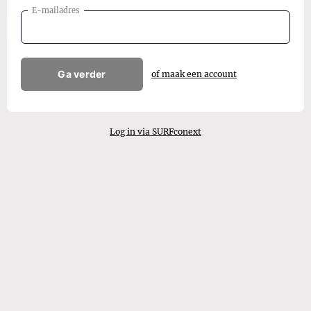
E-mailadres
Ga verder
of maak een account
Log in via SURFconext