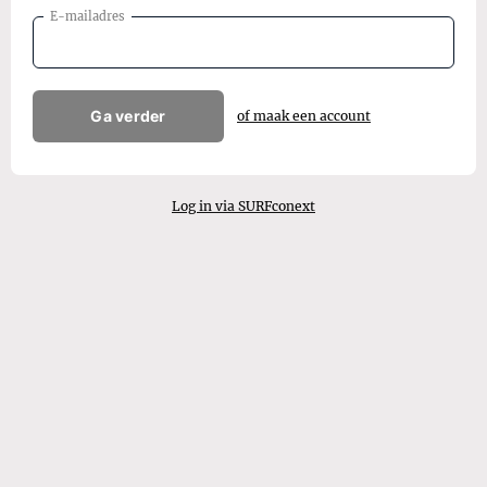
E-mailadres
Ga verder
of maak een account
Log in via SURFconext