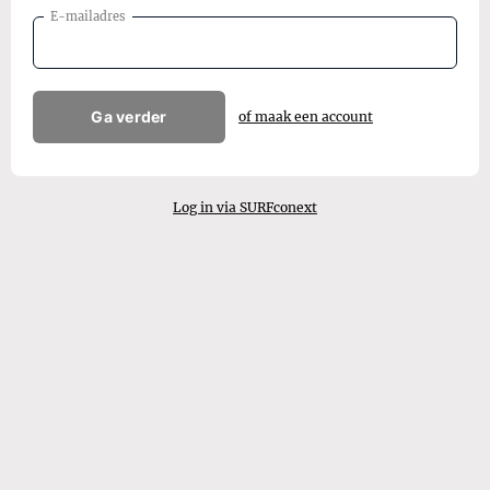
E-mailadres
Ga verder
of maak een account
Log in via SURFconext