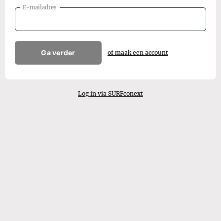
E-mailadres
Ga verder
of maak een account
Log in via SURFconext