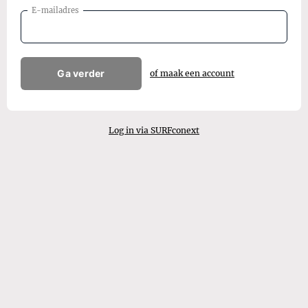
E-mailadres
Ga verder
of maak een account
Log in via SURFconext