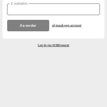
E-mailadres
Ga verder
of maak een account
Log in via SURFconext