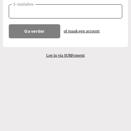
E-mailadres
Ga verder
of maak een account
Log in via SURFconext