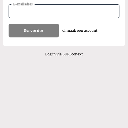
E-mailadres
Ga verder
of maak een account
Log in via SURFconext