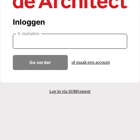
Inloggen
E-mailadres
Ga verder
of maak een account
Log in via SURFconext