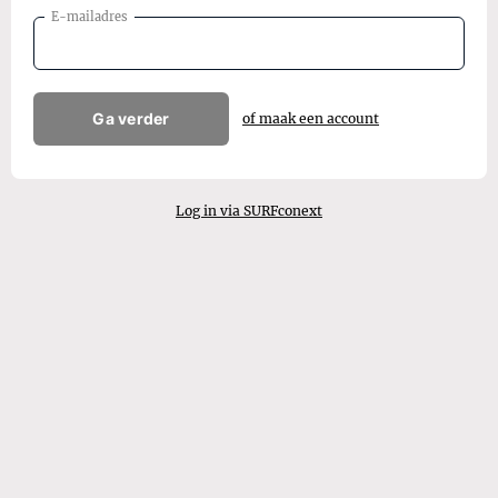
E-mailadres
Ga verder
of maak een account
Log in via SURFconext