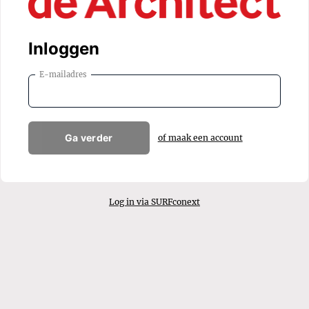
Inloggen
E-mailadres
Ga verder
of maak een account
Log in via SURFconext