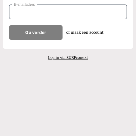
E-mailadres
Ga verder
of maak een account
Log in via SURFconext