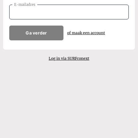
E-mailadres
Ga verder
of maak een account
Log in via SURFconext