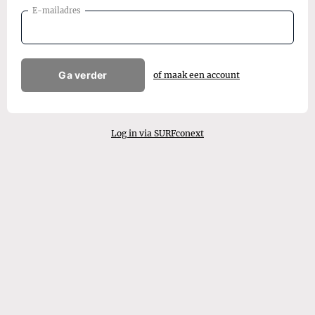
E-mailadres
Ga verder
of maak een account
Log in via SURFconext