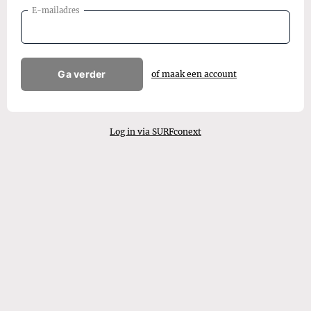
E-mailadres
Ga verder
of maak een account
Log in via SURFconext