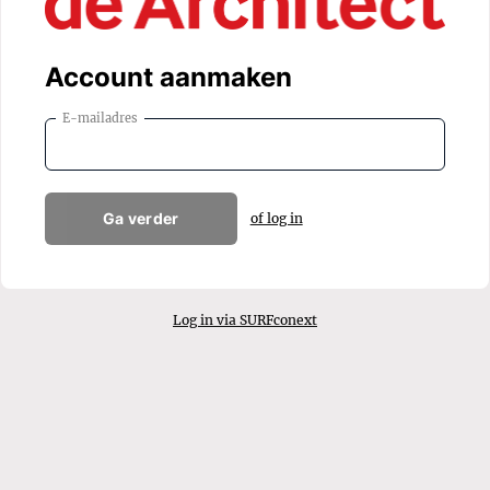
Account aanmaken
E-mailadres
Ga verder
of log in
Log in via SURFconext