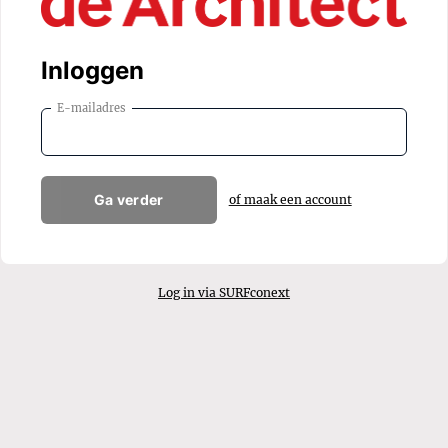
Inloggen
E-mailadres
Ga verder
of maak een account
Log in via SURFconext