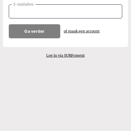
E-mailadres
Ga verder
of maak een account
Log in via SURFconext