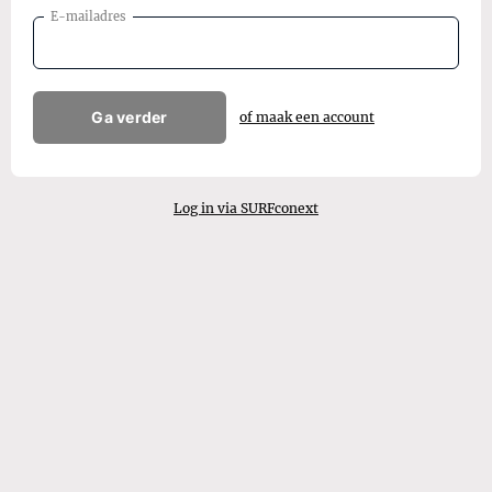
E-mailadres
Ga verder
of maak een account
Log in via SURFconext