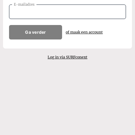
E-mailadres
Ga verder
of maak een account
Log in via SURFconext