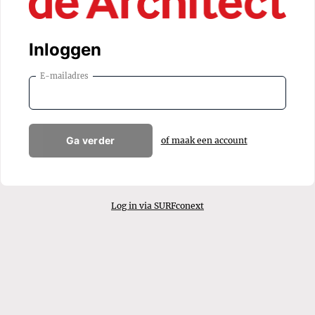
Inloggen
E-mailadres
Ga verder
of maak een account
Log in via SURFconext