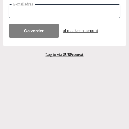
E-mailadres
Ga verder
of maak een account
Log in via SURFconext