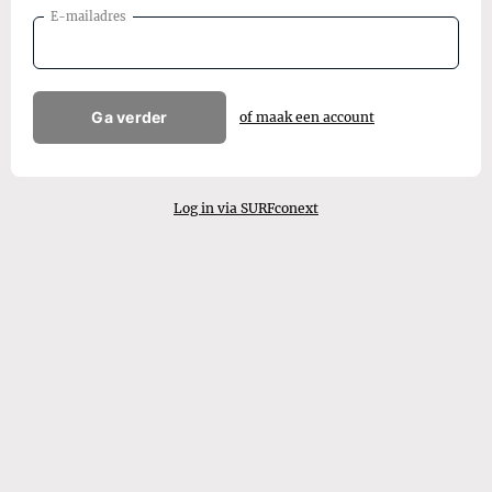
E-mailadres
Ga verder
of maak een account
Log in via SURFconext