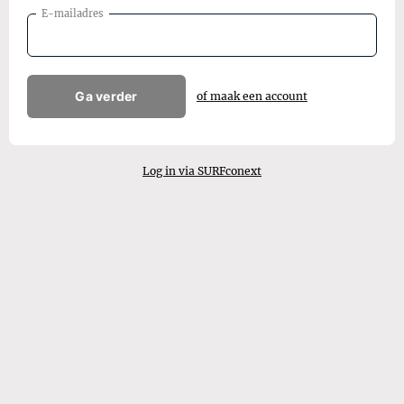
E-mailadres
Ga verder
of maak een account
Log in via SURFconext