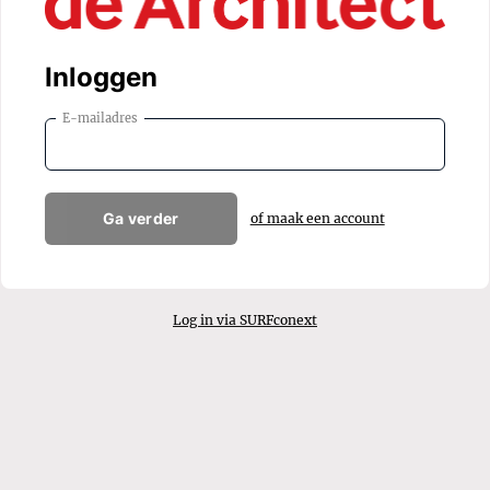
Inloggen
E-mailadres
Ga verder
of maak een account
Log in via SURFconext