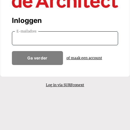
Inloggen
E-mailadres
Ga verder
of maak een account
Log in via SURFconext