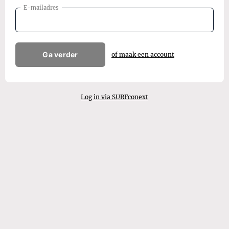
E-mailadres
Ga verder
of maak een account
Log in via SURFconext