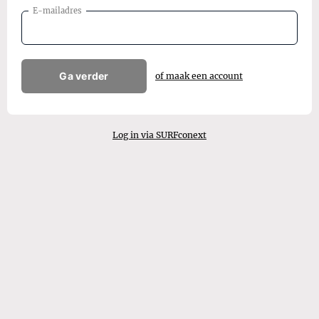
E-mailadres
Ga verder
of maak een account
Log in via SURFconext