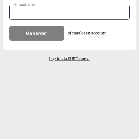
E-mailadres
Ga verder
of maak een account
Log in via SURFconext