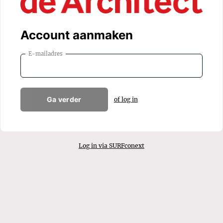
Account aanmaken
E-mailadres
Ga verder
of log in
Log in via SURFconext