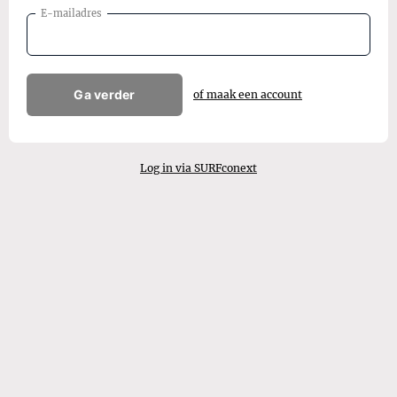
E-mailadres
Ga verder
of maak een account
Log in via SURFconext