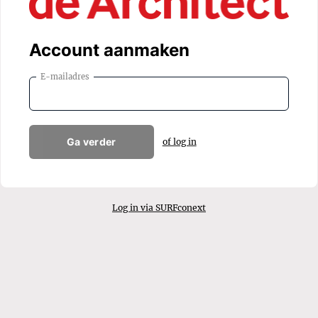
Account aanmaken
E-mailadres
Ga verder
of log in
Log in via SURFconext