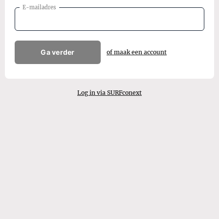
E-mailadres
Ga verder
of maak een account
Log in via SURFconext