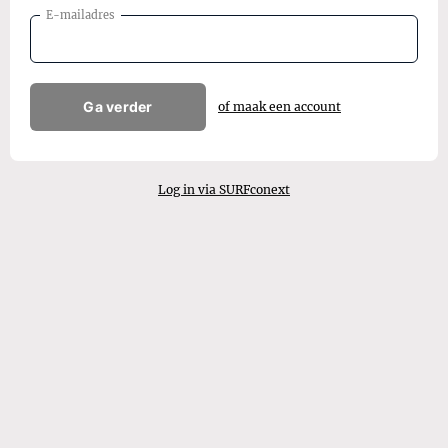
E-mailadres
Ga verder
of maak een account
Log in via SURFconext