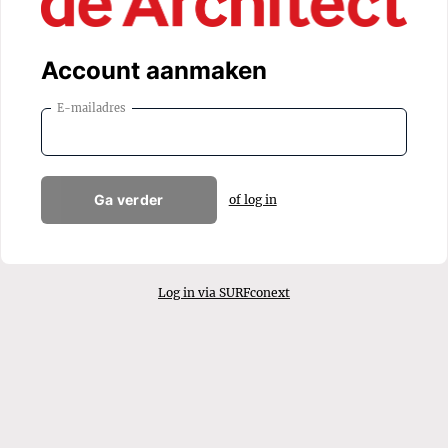
Account aanmaken
E-mailadres
Ga verder
of log in
Log in via SURFconext