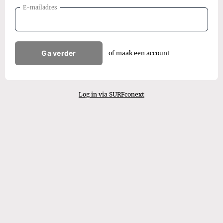
E-mailadres
Ga verder
of maak een account
Log in via SURFconext