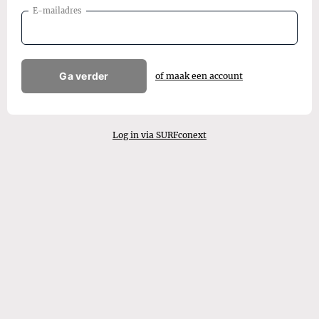
E-mailadres
Ga verder
of maak een account
Log in via SURFconext