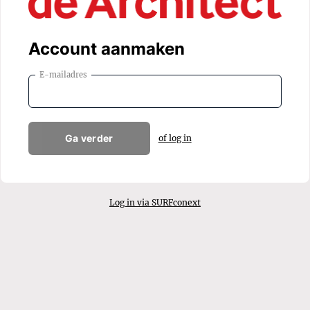
Account aanmaken
E-mailadres
Ga verder
of log in
Log in via SURFconext