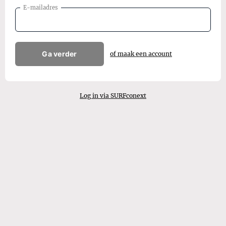
E-mailadres
Ga verder
of maak een account
Log in via SURFconext