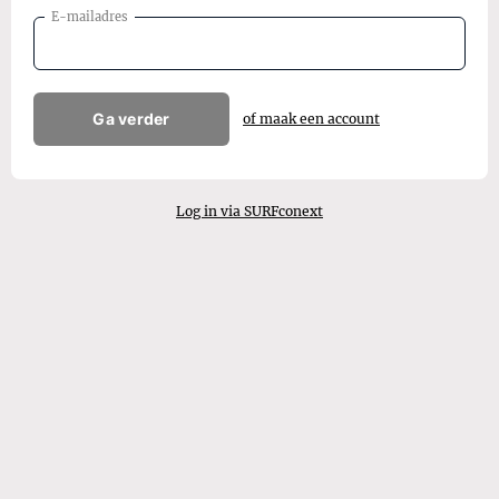
E-mailadres
Ga verder
of maak een account
Log in via SURFconext