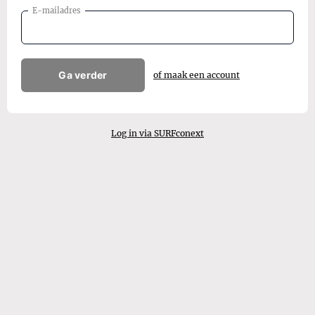
E-mailadres
Ga verder
of maak een account
Log in via SURFconext