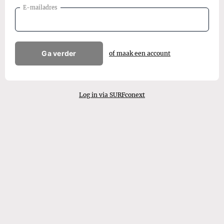
E-mailadres
Ga verder
of maak een account
Log in via SURFconext