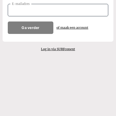
E-mailadres
Ga verder
of maak een account
Log in via SURFconext