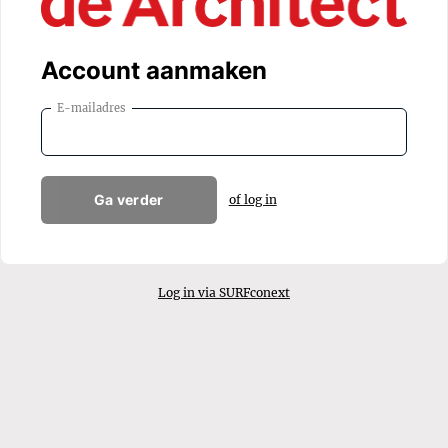
Account aanmaken
E-mailadres
Ga verder
of log in
Log in via SURFconext