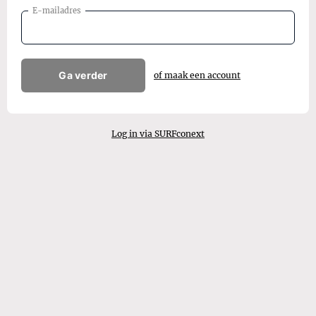
E-mailadres
Ga verder
of maak een account
Log in via SURFconext